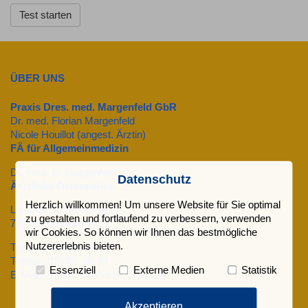
Test starten
ÜBER UNS
Praxis Dres. med. Margenfeld GbR
Dr. med. Florian Margenfeld
Nicole Houillot (angest. Ärztin)
FÄ für Allgemeinmedizin
Dr. med. U. Margenfeld
Datenschutz
Ärztliche Osteopathie
Herzlich willkommen! Um unsere Website für Sie optimal
Lazarus Schwendi Str. 2
zu gestalten und fortlaufend zu verbessern, verwenden
79238 Ehrenkirchen
wir Cookies. So können wir Ihnen das bestmögliche
Nutzererlebnis bieten.
Telefon: 07633 - 85 95
Telefax: 07633 - 85 94
Essenziell
Externe Medien
Statistik
E-Mail: info@arzt-ehrenkirchen.de
Akzeptieren