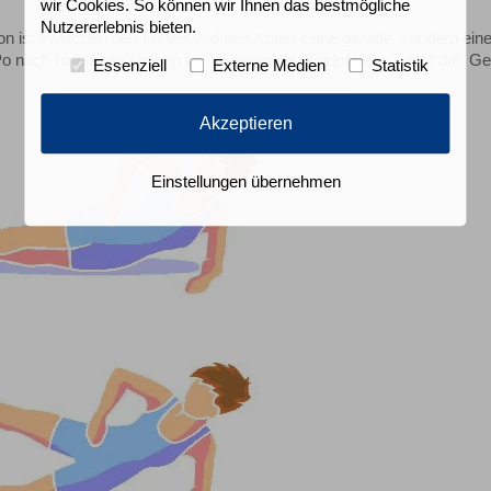
wir Cookies. So können wir Ihnen das bestmögliche
Nutzererlebnis bieten.
on ist zwischen den Füßen und den Knien keine gerade, sondern ein
Po nach hinten geschoben ist. Während der Endposition hängt das G
Essenziell
Externe Medien
Statistik
Akzeptieren
Einstellungen übernehmen