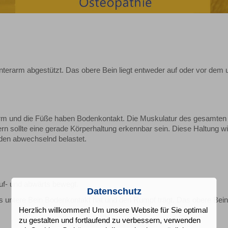
nterarm abgestützt. Das obere Bein liegt entweder auf oder vor dem 
rm und die Füße haben Bodenkontakt. Die Muskulatur des gesamten
n sollte eine gerade Körperhaltung erkennbar sein. Diese Haltung w
en abwechselnd belastet.
uf- und abwärts bewegt.
Datenschutz
as untere Bein Bodenkontakt hat und den Rumpf trägt. Das obere Bein
Herzlich willkommen! Um unsere Website für Sie optimal
zu gestalten und fortlaufend zu verbessern, verwenden