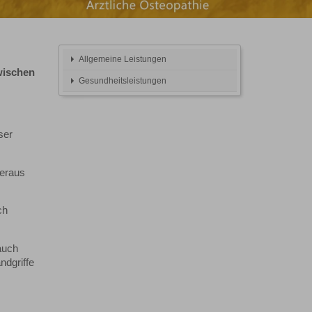
Allgemeine Leistungen
ischen
Gesundheitsleistungen
ser
heraus
ch
auch
ndgriffe