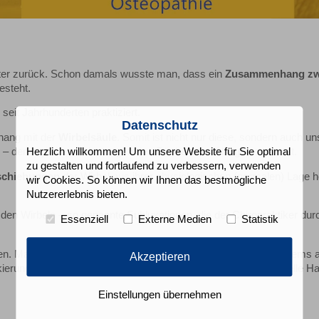
lalter zurück. Schon damals wusste man, dass ein
Zusammenhang zw
esteht.
eit Jahrhunderten praktiziert.
Datenschutz
hang mit der
Wirbelsäule
. Somit ist nicht nur diese, sondern auch un
– den täglichen Belastungen des Rückens im Alltag ausgesetzt.
Herzlich willkommen! Um unsere Website für Sie optimal
zu gestalten und fortlaufend zu verbessern, verwenden
schiebungen
der Wirbel aus ihrer physiologischen (normalen) Lage 
wir Cookies. So können wir Ihnen das bestmögliche
Nutzererlebnis bieten.
den Wirbeln – so genannte Subluxationen, die der Chiropraktiker dur
Essenziell
Externe Medien
Statistik
en. Man spricht im Falle einer solchen Reizung des Nervensystems 
Akzeptieren
kierungen können von Chiropraktikern erkannt und durch spezielle Ha
Einstellungen übernehmen